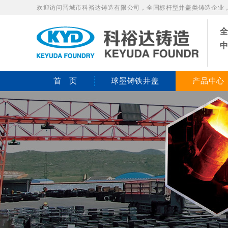
欢迎访问晋城市科裕达铸造有限公司，全国标杆型井盖类铸造企业
首 页
球墨铸铁井盖
产品中心
客户服务热线
18835609139
13327569955