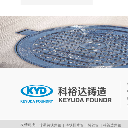
友情链接:
球墨铸铁井盖
铸铁排水管
铸铁管
科裕达井盖